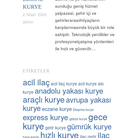
sunduğu geniş hizmet
KURYE
yelpazesi, şehir içi ve
2 Nisan 2024
şehirlerarasıihtiyaçların
admin
karşılanmasında büyük bir role
sahiptir. Teknolojik yenilikler ve
profesyonelçalışma yöntemleri
ile hızlı ve güvenilir…
ETIKETLER
acil ilaç
acil ilaç kurye
acil kurye
alo
anadolu yakası kurye
kurye
araçlı kurye
avrupa yakası
kurye
eczane kurye
Ekspres kurye
gece
express kurye
gebze kurye
kurye
gümrük kurye
getir kurye
hızlı kurye
ilaç
ilaç getir
hava kargo