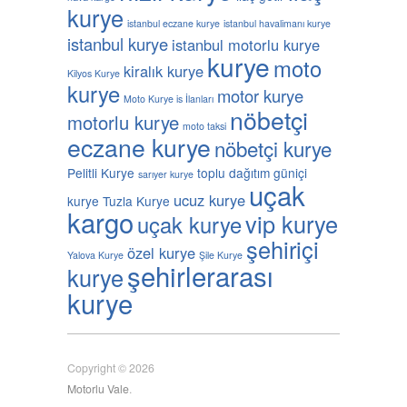
kurye
istanbul eczane kurye
istanbul havalimanı kurye
istanbul kurye
istanbul motorlu kurye
kurye
moto
kiralık kurye
Kilyos Kurye
kurye
motor kurye
Moto Kurye is İlanları
nöbetçi
motorlu kurye
moto taksi
eczane kurye
nöbetçi kurye
Pelitli Kurye
toplu dağıtım güniçi
sarıyer kurye
uçak
ucuz kurye
kurye
Tuzla Kurye
kargo
vip kurye
uçak kurye
şehiriçi
özel kurye
Yalova Kurye
Şile Kurye
şehirlerarası
kurye
kurye
Copyright © 2026
Motorlu Vale
.