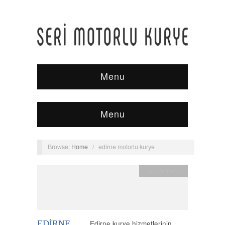
Menu
Menu
Browse:
Home
/
edirne motorlu kurye
Türkiye Kurye
EDIRNE
Edirne kurye hizmetlerinin