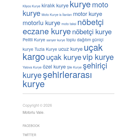
kurye
moto
kiralık kurye
Kilyos Kurye
kurye
motor kurye
Moto Kurye is İlanları
nöbetçi
motorlu kurye
moto taksi
eczane kurye
nöbetçi kurye
Pelitli Kurye
toplu dağıtım güniçi
sarıyer kurye
uçak
ucuz kurye
kurye
Tuzla Kurye
kargo
vip kurye
uçak kurye
şehiriçi
özel kurye
Yalova Kurye
Şile Kurye
şehirlerarası
kurye
kurye
Copyright © 2026
Motorlu Vale
.
FACEBOOK
TWITTER