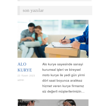
son yazılar
Alo Kurye
ALO
Alo kurye sayesinde sanayi
kurumsal işleri ve bireysel
KURYE
moto kurye ile yedi gün yirmi
23 Kasım 2023
dört saat boyunca aralıksız
admin
hizmet veren kurye firmamız
siz değerli müşterilerimizin…
Acil Kurye
,
Arabalı Kurye
,
Blog
,
Express-Kurye
,
Gece
Kurye
,
Güniçi Kurye
,
Hızlı Kurye
,
İlaç Kurye
,
İstanbul