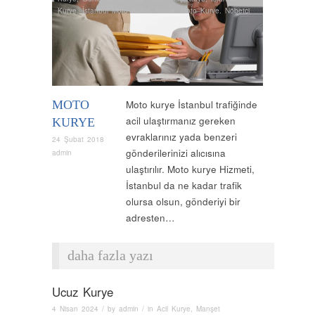
Kurye
,
İstanbul Moto Kurye
,
Kurye
,
Moto Kurye
,
Nöbetçi
Kurye
,
Normal Kurye
,
Özel Kurye
,
Uçak Kurye
,
Vip Kurye
,
Yurtiiçi Kurye
MOTO
Moto kurye İstanbul trafiğinde
acil ulaştırmanız gereken
KURYE
evraklarınız yada benzeri
24 Şubat 2018
gönderilerinizi alıcısına
admin
ulaştırılır. Moto kurye Hizmeti,
İstanbul da ne kadar trafik
olursa olsun, gönderiyi bir
adresten…
daha fazla yazı
Ucuz Kurye
4 Nisan 2024
/ by
admin
/ in
Acil Kurye
,
Manşet