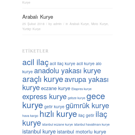
Kurye
Arabalı Kurye
25 Şubat 2018
/ by
admin
/ in
Arabalı Kurye
,
Moto Kurye
,
Yurtiiçi Kurye
ETIKETLER
acil ilaç
acil ilaç kurye
acil kurye
alo
anadolu yakası kurye
kurye
araçlı kurye
avrupa yakası
kurye
eczane kurye
Ekspres kurye
gece
express kurye
gebze kurye
kurye
gümrük kurye
getir kurye
hızlı kurye
ilaç
ilaç getir
hava kargo
kurye
istanbul eczane kurye
istanbul havalimanı kurye
istanbul kurye
istanbul motorlu kurye