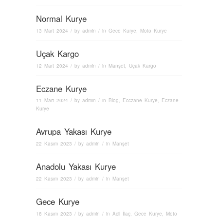
Normal Kurye
13 Mart 2024
/ by
admin
/ in
Gece Kurye
,
Moto Kurye
Uçak Kargo
12 Mart 2024
/ by
admin
/ in
Manşet
,
Uçak Kargo
Eczane Kurye
11 Mart 2024
/ by
admin
/ in
Blog
,
Ecczane Kurye
,
Eczane
Kurye
Avrupa Yakası Kurye
22 Kasım 2023
/ by
admin
/ in
Manşet
Anadolu Yakası Kurye
22 Kasım 2023
/ by
admin
/ in
Manşet
Gece Kurye
18 Kasım 2023
/ by
admin
/ in
Acil İlaç
,
Gece Kurye
,
Moto